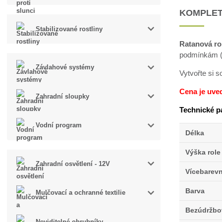
KOMPLET
Stabilizované rostliny
Ratanová ro
podmínkám (v
Závlahové systémy
Vytvořte si 
Cena je uve
Zahradní sloupky
Technické p
Vodní program
Délka
Výška role
Zahradní osvětlení - 12V
Vícebarev
Barva
Mulčovací a ochranné textilie
Bezúdržbo
Neviditelné obrubníky