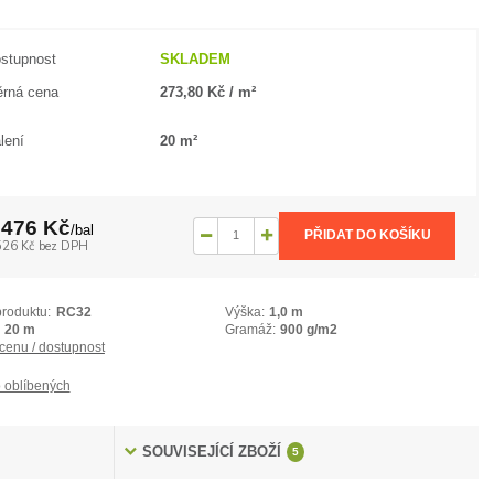
stupnost
SKLADEM
rná cena
273,80 Kč / m²
lení
20 m²
 476 Kč
/
bal
PŘIDAT DO KOŠÍKU
526 Kč
bez DPH
produktu:
RC32
Výška:
1,0 m
20 m
Gramáž:
900 g/m2
 cenu / dostupnost
 oblíbených
SOUVISEJÍCÍ ZBOŽÍ
5