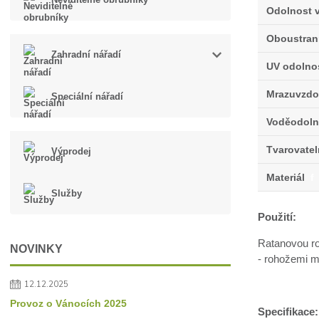
Odolnost v
Oboustran
Zahradní nářadí
UV odolno
Mrazuvzdo
Speciální nářadí
Voděodoln
Tvarovate
Výprodej
Materiál
f
Služby
Použití:
Ratanovou ro
NOVINKY
- rohožemi mů
12.12.2025
Provoz o Vánocích 2025
Specifikace: