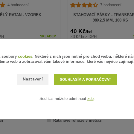
4 hodnocení
7 hodnocení
ĚLÝ RATAN - VZOREK
STAHOVACÍ PÁSKY - TRANSPAR
98X2,5 MM, 100 KS
40 Kč
/
bal
33 Kč
PH
bez DPH
SKLADEM
ZVOLIT VARIANTU
PŘIDAT DO KOŠ
á soubory
cookies
. Některé z nich jsou nutné pro chod webu, některé ná
tento web a zobrazovat vám takové informace, které vás nejvíce zajímají
Nastavení
SOUHLASÍM A POKRAČOVAT
Souhlas můžete odmítnout
zde
.
AŘAZENO V KATEGORIÍCH
an
Ratanové rohože v metráži