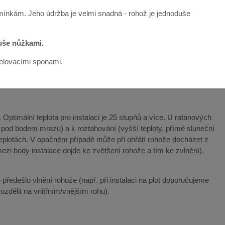
mínkám. Jeho údržba je velmi snadná - rohož je jednoduše
duše nůžkami.
řelovacími sponami.
Optimální teplota pro instalaci je 25 stupňů a více. U ratanových
y pod bodem mrazu) a k roztahování (vyšší teploty, přímé sluneční
teplotách. V opačném případě může při ohřátí rohože docházet z
ezi body instalace dojde ke zvětšení rohože a tím ke zvlnění).
 předešlo vlnění rohože (např. při instalaci na plot doporučujeme
ozdělit na vnitřním/vnějším rohu).