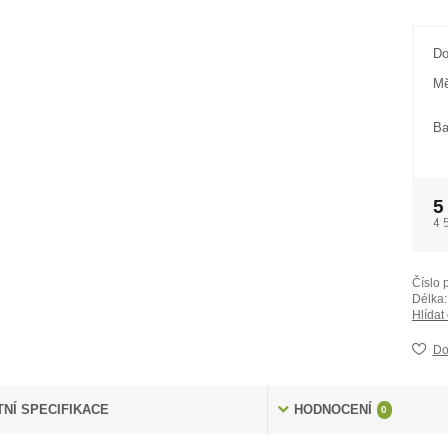
Do
Mě
Ba
5
4 
Číslo 
Délka:
Hlídat
Do
NÍ SPECIFIKACE
HODNOCENÍ
0