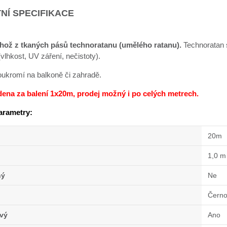
NÍ SPECIFIKACE
hož z tkaných pásů technoratanu (umělého ratanu).
Technoratan 
lhkost, UV záření, nečistoty).
soukromí na balkoně či zahradě.
dena za balení 1x20m, prodej možný i po celých metrech.
arametry:
20m
1,0 m
ný
Ne
Černo
vý
Ano