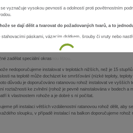
 se vyznačuje vysokou pevností a odolností proti povětrnostním pod
vodou.
ože se dají dělit a tvarovat do požadovaných tvarů, a to jedno
lze stahovacími páskami, vázacím drátkem, šrouby či vruty nebo nast
né zadělat speciální okrasnou lištou.
že nedoporučujeme instalovat v teplotách nižších, než je 15 stupňů. 
slosti na teplotě může docházet ke smršťování (nízké teploty, teplot
ohoto důvodu je doporučováno ratanovou rohož instalovat ve vyšších 
ní roztažnosti ke zvlnění (rohož je pevně nainstalována v bodech a m
tří k vlastnostem rohože a je dobré s ní počítat.
jeme při instalaci větších vzdálenostní ratanovou rohož dělit, aby se
 každého sloupku, v případě instalací na balkon doporučujeme rohož r