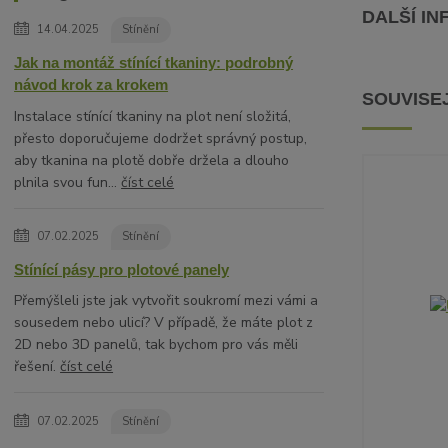
DALŠÍ I
14.04.2025
Stínění
Jak na montáž stínící tkaniny: podrobný
návod krok za krokem
SOUVISEJ
Instalace stínící tkaniny na plot není složitá,
přesto doporučujeme dodržet správný postup,
aby tkanina na plotě dobře držela a dlouho
plnila svou fun...
číst celé
07.02.2025
Stínění
Stínící pásy pro plotové panely
Přemýšleli jste jak vytvořit soukromí mezi vámi a
sousedem nebo ulicí? V případě, že máte plot z
2D nebo 3D panelů, tak bychom pro vás měli
řešení.
číst celé
07.02.2025
Stínění