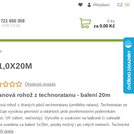
CZ
SK
Přihlášení
 721 650 359
0
ks
za
0,00 Kč
: 9:00-18:00
m
1,0X20M
Ohodnotit produkt
anová rohož z technoratanu - balení 20m
ová rohož z tkaných pásů technoratanu (umělého ratanu). Technoratan se
čuje vysokou pevností a odolností proti povětrnostním podmínkám
st, UV záření, nečistoty). Vytvořte si soukromí na balkoně či zahradě.
je uvedena za balení 1x20m, prodej možný i po celých metrech. Technické
lý popis