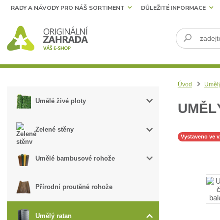
RADY A NÁVODY PRO NÁŠ SORTIMENT
DŮLEŽITÉ INFORMACE
Úvod
Umělý
Umělé živé ploty
UMĚLÝ
Zelené stěny
Vystaveno ve 
Umělé bambusové rohože
Přírodní proutěné rohože
Umělý ratan