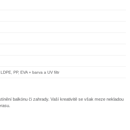
LDPE, PP, EVA + barva a UV filtr
ínění balkónu či zahrady. Vaší kreativitě se však meze nekladou
erasu.