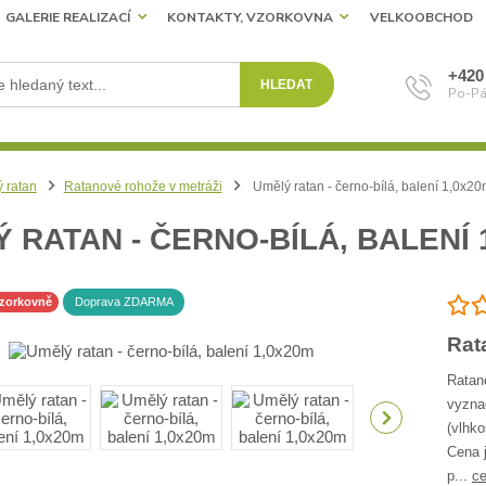
GALERIE REALIZACÍ
KONTAKTY, VZORKOVNA
VELKOOBCHOD
+420
HLEDAT
Po-Pá
 ratan
Ratanové rohože v metráži
Umělý ratan - černo-bílá, balení 1,0x20
 RATAN - ČERNO-BÍLÁ, BALENÍ 
vzorkovně
Doprava ZDARMA
Rat
Ratan
vyzna
(vlhko
Cena 
p...
ce