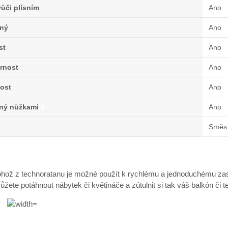
ůči plísním
Ano
ný
Ano
st
Ano
rnost
Ano
ost
Ano
lný nůžkami
A
Ano
Směs 
hož z technoratanu je možné použít k rychlému a jednoduchému zast
žete potáhnout nábytek či květináče a zútulnit si tak váš balkón či t