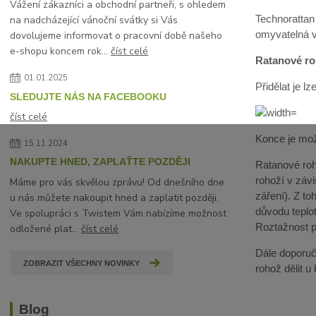
Vážení zákazníci a obchodní partneři, s ohledem
Technorattan
na nadcházející vánoční svátky si Vás
omyvatelná 
dovolujeme informovat o pracovní době našeho
e-shopu koncem rok...
číst celé
Ratanové roh
01.01.2025
Přidělat je 
SLEDUJTE NÁS NA FACEBOOKU
číst celé
Konce je mož
15.11.2024
NAKUPTE HNED, ZAPLAŤTE POZDĚJI
Ratanové roho
rohoží v závi
Máme pro vás skvělou zprávu! Od dnešního dne
záření). Z t
u nás můžete nakoupit hned a zaplatit později.
důvodu teplot
Ve spolupráci s Twistem Vám nabízíme možnost
Roztažnost pa
odložené plat...
číst celé
Dále doporuču
ZOBRAZIT VŠECHNY NOVINKY
rohož dělit u
Blog