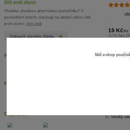
Sítě proti slunci
Hledáte vhodnou alternativu slunečníku? V
UM
posledních letech získávají na oblibě stínící sítě
proti slunci.
číst celé
15 Kč
/
ks
12 Kč
bez D
Zobrazit všechny články
Náš e-shop použív
Recenze zákazníků
Rychlé online platby
ZBOŽÍ Z
Dopravci
Umělý rat