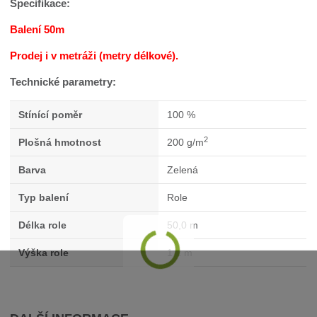
Specifikace:
Balení 50m
Prodej i v metráži (metry délkové).
Technické parametry:
Stínící poměr
100 %
2
Plošná hmotnost
200 g/m
Barva
Zelená
Typ balení
Role
Délka role
50,0 m
Výška role
1,2 m