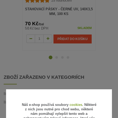
25 hodnocení
STAHOVACÍ PÁSKY - ČERNÉ UV, 140X3,5
STAHOVACÍ
MM, 100 KS
70 Kč
95 Kč
/
bal
/
bal
58 Kč
79 Kč
bez DPH
bez 
SKLADEM
PŘIDAT DO KOŠÍKU
ZBOŽÍ ZAŘAZENO V KATEGORIÍCH
Stínící tkaniny
Zelené
Náš e-shop používá soubory
cookies
. Některé
z nich jsou nutné pro chod webu, některé
nám pomáhají vylepšit tento web a