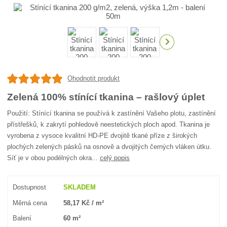
Ohodnotit produkt
Zelená 100% stínící tkanina – rašlový úplet
Použití: Stínící tkanina se používá k zastínění Vašeho plotu, zastínění
přístřešků, k zakrytí pohledově neestetických ploch apod. Tkanina je
vyrobena z vysoce kvalitní HD-PE dvojitě tkané příze z širokých
plochých zelených pásků na osnově a dvojitých černých vláken útku.
Síť je v obou podélných okra...
celý popis
Dostupnost
SKLADEM
Měrná cena
58,17 Kč / m²
Balení
60 m²