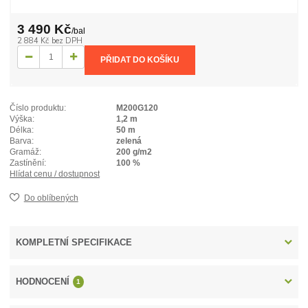
3 490 Kč
/
bal
2 884 Kč
bez DPH
PŘIDAT DO KOŠÍKU
Číslo produktu:
M200G120
Výška:
1,2 m
Délka:
50 m
Barva:
zelená
Gramáž:
200 g/m2
Zastínění:
100 %
Hlídat cenu / dostupnost
Do oblíbených
KOMPLETNÍ SPECIFIKACE
HODNOCENÍ
1