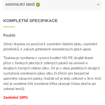
SOUVISEJÍCÍ ZBOŽÍ
4
KOMPLETNÍ SPECIFIKACE
Použití:
Stínící tkanina se používá k zastínění Vašeho plotu, zastínění
přístřešků, k zakrytí pohledově neestetických ploch apod.
Tkanina je vyrobena z vysoce kvalitní HD-PE dvojitě tkané
příze z širokých plochých zelených pásků na osnově a
dvojitých černých vláken útku. Síť je v obou podélných okrajích
vyztužena zesílenými pásy útku 2x15mm pro bezpečné
upevnění vázacími pásky. Každá síť je tedy celkově o 3cm širší
než je uvedená šíře (uvedená šířka ukazuje čistou plochu po
zahnutí lemů).
Zastínění 100%