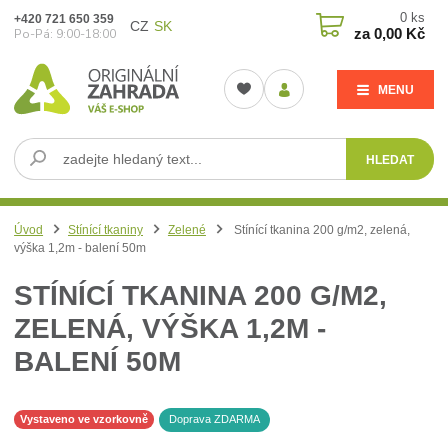
0
ks
+420 721 650 359
CZ
SK
za
0,00 Kč
Po-Pá: 9:00-18:00
MENU
HLEDAT
Úvod
Stínící tkaniny
Zelené
Stínící tkanina 200 g/m2, zelená,
výška 1,2m - balení 50m
STÍNÍCÍ TKANINA 200 G/M2,
ZELENÁ, VÝŠKA 1,2M -
BALENÍ 50M
Vystaveno ve vzorkovně
Doprava ZDARMA