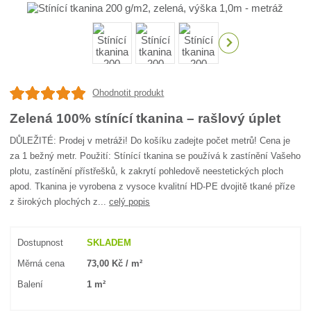
Ohodnotit produkt
Zelená 100% stínící tkanina – rašlový úplet
DŮLEŽITÉ: Prodej v metráži! Do košíku zadejte počet metrů! Cena je
za 1 bežný metr. Použití: Stínící tkanina se používá k zastínění Vašeho
plotu, zastínění přístřešků, k zakrytí pohledově neestetických ploch
apod. Tkanina je vyrobena z vysoce kvalitní HD-PE dvojitě tkané příze
z širokých plochých z...
celý popis
Dostupnost
SKLADEM
Měrná cena
73,00 Kč / m²
Balení
1 m²