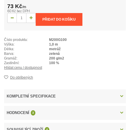
73 Kč
/
m
60 Kč
bez DPH
PŘIDAT DO KOŠÍKU
Číslo produktu:
M200G100
Výška:
1,0 m
Délka:
metráž
Barva:
zelená
Gramáž:
200 g/m2
Zastínění:
100 %
Hlídat cenu / dostupnost
Do oblíbených
KOMPLETNÍ SPECIFIKACE
HODNOCENÍ
3
SOUVISEJÍCÍ ZBOŽÍ
4