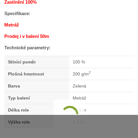
Zastínění 100%
Specifikace:
Metráž
Prodej i v balení 50m
Technické parametry:
Stínící poměr
100 %
2
Plošná hmotnost
200 g/m
Barva
Zelená
Typ balení
Metráž
Délka role
50,0 m
Výška role
1,0 m