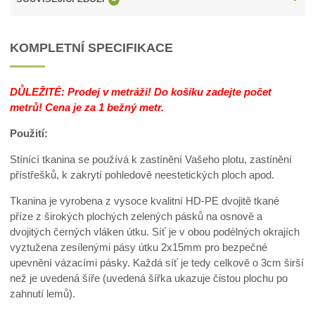
KOMPLETNÍ SPECIFIKACE
DŮLEŽITÉ: Prodej v metráži! Do košíku zadejte počet
metrů! Cena je za 1 bežný metr.
Použití:
Stínící tkanina se používá k zastínění Vašeho plotu, zastínění
přístřešků, k zakrytí pohledově neestetických ploch apod.
Tkanina je vyrobena z vysoce kvalitní HD-PE dvojitě tkané
příze z širokých plochých zelených pásků na osnově a
dvojitých černých vláken útku. Síť je v obou podélných okrajích
vyztužena zesílenými pásy útku 2x15mm pro bezpečné
upevnění vázacími pásky. Každá síť je tedy celkově o 3cm širší
než je uvedená šíře (uvedená šířka ukazuje čistou plochu po
zahnutí lemů).