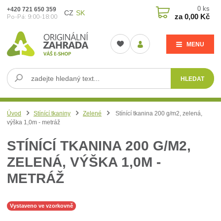
0
ks
+420 721 650 359
CZ
SK
za
0,00 Kč
Po-Pá: 9:00-18:00
MENU
HLEDAT
Úvod
Stínící tkaniny
Zelené
Stínící tkanina 200 g/m2, zelená,
výška 1,0m - metráž
STÍNÍCÍ TKANINA 200 G/M2,
ZELENÁ, VÝŠKA 1,0M -
METRÁŽ
Vystaveno ve vzorkovně