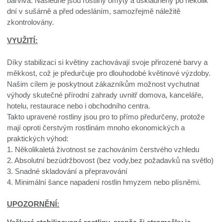
barviva. Následně jsou rostliny omyty a uskladněny po několik
dní v sušárně a před odesláním, samozřejmě náležitě
zkontrolovány.
VYUŽITÍ:
Díky stabilizaci si květiny zachovávají svoje přirozené barvy a
měkkost, což je předurčuje pro dlouhodobé květinové výzdoby.
Našim cílem je poskytnout zákazníkům možnost vychutnat
výhody skutečné přírodní zahrady uvnitř domova, kanceláře,
hotelu, restaurace nebo i obchodního centra.
Takto upravené rostliny jsou pro to přímo předurčeny, protože
mají oproti čerstvým rostlinám mnoho ekonomických a
praktických výhod:
1. Několikaletá životnost se zachováním čerstvého vzhledu
2. Absolutní bezúdržbovost (bez vody,bez požadavků na světlo)
3. Snadné skladování a přepravování
4. Minimální šance napadení rostlin hmyzem nebo plísněmi.
UPOZORNĚNÍ: