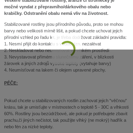
Veškeré stabilizované rostliny, aranže či stromečky je
možné vyndat z přepravního/dárkového obalu nebo
krabičky. Odstranění obalu nemá vliv na životnost.
Stabilizované rostliny jsou přírodního původu, proto se mohou
barvy nebo velikosti mírně lišit, a pokud chcete uchovat jejich
přírodní vzhled po řadu let, je třeba dodržovat základní pravidla:
1. Nesmí přijít do kontaktu s vodou, tzn. nezalévat
2. Neskladovat nebo neumisťovat ve vlhkém prostředí
3. Nevystavovat přímému slunečnímu záření, v blízkosti
žárovek a jiných zdrojů vysoké teploty (vytahuje barvy)
4. Neumísťovat na lakem či olejem upravené plochy.
PÉČE:
Pokud chcete u stabilizovaných rostlin zachovat jejich “věčnou“
krásu, tak je umisťujte v místnostech o teplotě 5 - 30C a vlhkosti
60%. Rostliny jsou bezúdržbové, ale pokud je potřebujete zbavit
prachu,či jiných nečistot, tak použijte vlhký (ne mokrý) hadřík a
nebo fén za nízké teploty.