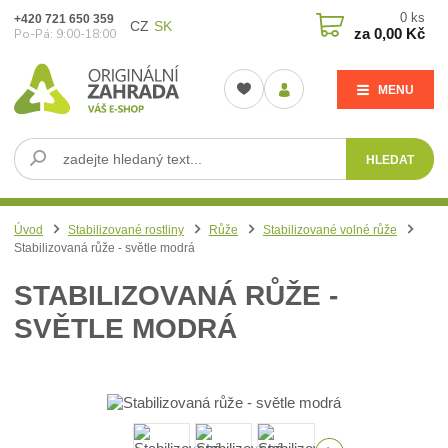
0
ks
+420 721 650 359
CZ
SK
za
0,00 Kč
Po-Pá: 9:00-18:00
MENU
HLEDAT
Úvod
Stabilizované rostliny
Růže
Stabilizované volné růže
Stabilizovaná růže - světle modrá
STABILIZOVANÁ RŮŽE -
SVĚTLE MODRÁ