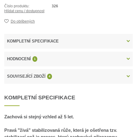
Číslo produktu:
326
Hlídat cenu / dostupnost
Do oblíbených
KOMPLETNÍ SPECIFIKACE
HODNOCENÍ
1
SOUVISEJÍCÍ ZBOŽÍ
4
KOMPLETNÍ SPECIFIKACE
Zachová si stejný vzhled až 5 let.
Pravá "živá" stabilizovaná růže, která je ošetřena tzv.
stabilizací což je proces, který zachovává přirozenou