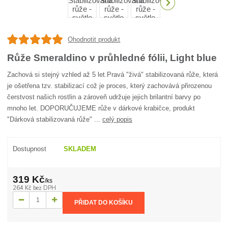
Ohodnotit produkt
Růže Smeraldino v průhledné fólii, Light blue
Zachová si stejný vzhled až 5 let.Pravá "živá" stabilizovaná růže, která
je ošetřena tzv. stabilizací což je proces, který zachovává přirozenou
čerstvost našich rostlin a zároveň udržuje jejich brilantní barvy po
mnoho let. DOPORUČUJEME růže v dárkové krabičce, produkt
"Dárková stabilizovaná růže" ...
celý popis
Dostupnost
SKLADEM
319 Kč
/
ks
264 Kč
bez DPH
PŘIDAT DO KOŠÍKU