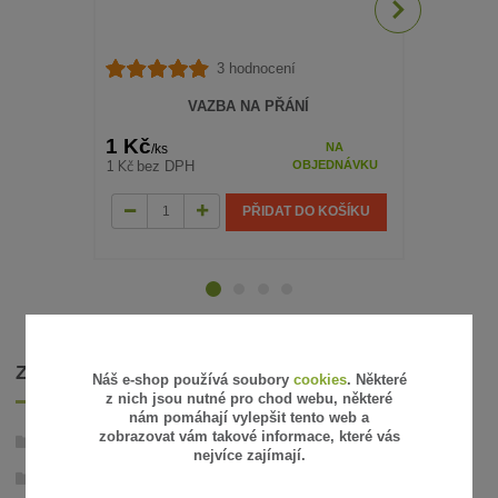
3 hodnocení
VAZBA NA PŘÁNÍ
1 Kč
470 Kč
NA
/
ks
/
k
1 Kč
388 Kč
bez DPH
bez
OBJEDNÁVKU
PŘIDAT DO KOŠÍKU
ZBOŽÍ ZAŘAZENO V KATEGORIÍCH
Náš e-shop používá soubory
cookies
. Některé
z nich jsou nutné pro chod webu, některé
nám pomáhají vylepšit tento web a
zobrazovat vám takové informace, které vás
Stabilizované rostliny
nejvíce zajímají.
Růže