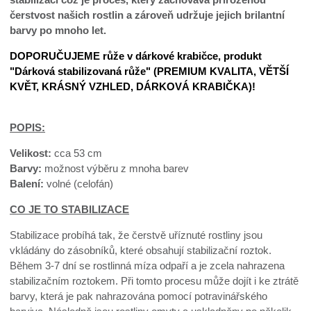
čerstvost našich rostlin a zároveň udržuje jejich brilantní
barvy po mnoho let.
DOPORUČUJEME růže v dárkové krabičce, produkt
"Dárková stabilizovaná růže" (PREMIUM KVALITA, VĚTŠÍ
KVĚT, KRÁSNÝ VZHLED, DÁRKOVÁ KRABIČKA)!
POPIS:
Velikost:
cca 53 cm
Barvy:
možnost výběru z mnoha barev
Balení:
volné (celofán)
CO JE TO STABILIZACE
Stabilizace probíhá tak, že čerstvě uříznuté rostliny jsou
vkládány do zásobníků, které obsahují stabilizační roztok.
Během 3-7 dní se rostlinná míza odpaří a je zcela nahrazena
stabilizačním roztokem. Při tomto procesu může dojít i ke ztrátě
barvy, která je pak nahrazována pomocí potravinářského