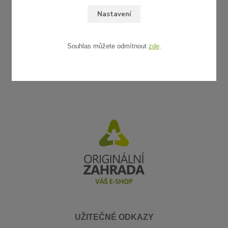
Nastavení
Souhlas můžete odmítnout
zde
.
UŽITEČNÉ ODKAZY