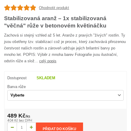
Ohodnotit produkt
Stabilizovaná aranž – 1x stabilizovaná
"věčná" růže v betonovém květináčku
Zachová si stejný vzhled až 5 let. Aranže z pravých "živých" rostlin. Ty
jsou ošetřeny tzv. stabilizací což je proces, který zachovává přirozenou
čerstvost našich rostlin a zároveň udržuje jejich brilantní barvy po
mnoho let. POPIS: Výběr z mnoha barev Fotografie jsou ilustrační,
odstín růže a slož...
celý popis
Dostupnost
SKLADEM
Barva růže
489 Kč
/
ks
404 Kč
bez DPH
PŘIDAT DO KOŠÍKU