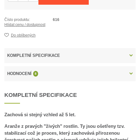
Číslo produktu:
616
Hlídat cenu / dostupnost
Do oblíbených
KOMPLETNÍ SPECIFIKACE
HODNOCENÍ
8
KOMPLETNÍ SPECIFIKACE
Zachová si stejný vzhled až 5 let.
Aranže z pravých "živých" rostlin. Ty jsou ošetřeny tzv.
stabilizací což je proces, který zachovává přirozenou
čerstvost našich rostlin a zároveň udržuje jejich brilantní