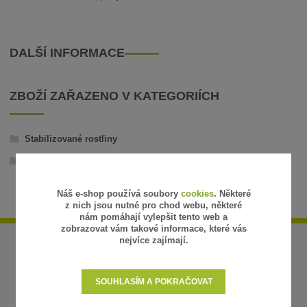
DALŠÍ INFORMACE
ZBOŽÍ ZAŘAZENO V KATEGORIÍCH
Stabilizované rostliny
Aranže
Náš e-shop používá soubory
cookies
. Některé
z nich jsou nutné pro chod webu, některé
nám pomáhají vylepšit tento web a
zobrazovat vám takové informace, které vás
nejvíce zajímají.
SOUHLASÍM A POKRAČOVAT