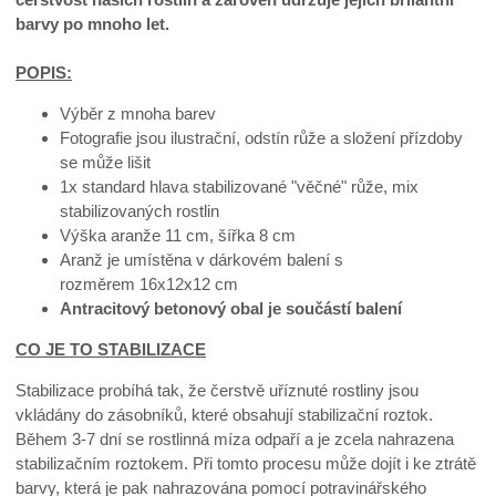
barvy po mnoho let.
POPIS:
Výběr z mnoha barev
Fotografie jsou ilustrační, odstín růže a složení přízdoby
se může lišit
1x standard hlava stabilizované "věčné" růže, mix
stabilizovaných rostlin
Výška aranže 11 cm, šířka 8 cm
Aranž je umístěna v dárkovém balení s
rozměrem 16x12x12 cm
Antracitový betonový obal je součástí balení
CO JE TO STABILIZACE
Stabilizace probíhá tak, že čerstvě uříznuté rostliny jsou
vkládány do zásobníků, které obsahují stabilizační roztok.
Během 3-7 dní se rostlinná míza odpaří a je zcela nahrazena
stabilizačním roztokem. Při tomto procesu může dojít i ke ztrátě
barvy, která je pak nahrazována pomocí potravinářského