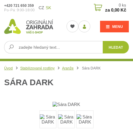
0
ks
+420 721 650 359
CZ
SK
za
0,00 Kč
Po-Pá: 9:00-18:00
MENU
HLEDAT
Úvod
Stabilizované rostliny
Aranže
Sára DARK
SÁRA DARK