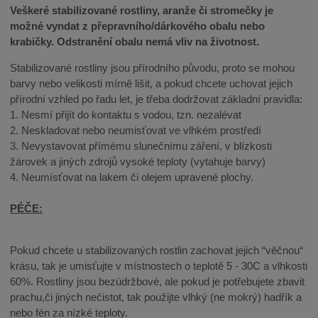
Veškeré stabilizované rostliny, aranže či stromečky je
možné vyndat z přepravního/dárkového obalu nebo
krabičky. Odstranění obalu nemá vliv na životnost.
Stabilizované rostliny jsou přírodního původu, proto se mohou
barvy nebo velikosti mírně lišit, a pokud chcete uchovat jejich
přírodní vzhled po řadu let, je třeba dodržovat základní pravidla:
1. Nesmí přijít do kontaktu s vodou, tzn. nezalévat
2. Neskladovat nebo neumisťovat ve vlhkém prostředí
3. Nevystavovat přímému slunečnímu záření, v blízkosti
žárovek a jiných zdrojů vysoké teploty (vytahuje barvy)
4. Neumísťovat na lakem či olejem upravené plochy.
PÉČE:
Pokud chcete u stabilizovaných rostlin zachovat jejich “věčnou“
krásu, tak je umisťujte v místnostech o teplotě 5 - 30C a vlhkosti
60%. Rostliny jsou bezúdržbové, ale pokud je potřebujete zbavit
prachu,či jiných nečistot, tak použijte vlhký (ne mokrý) hadřík a
nebo fén za nízké teploty.