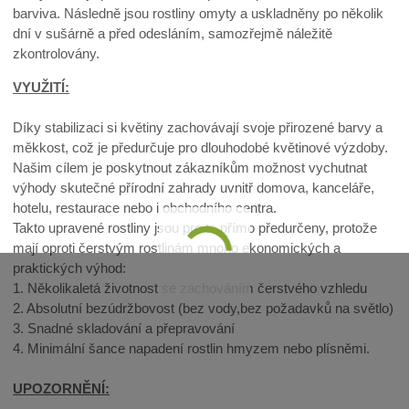
barviva. Následně jsou rostliny omyty a uskladněny po několik
dní v sušárně a před odesláním, samozřejmě náležitě
zkontrolovány.
VYUŽITÍ:
Díky stabilizaci si květiny zachovávají svoje přirozené barvy a
měkkost, což je předurčuje pro dlouhodobé květinové výzdoby.
Našim cílem je poskytnout zákazníkům možnost vychutnat
výhody skutečné přírodní zahrady uvnitř domova, kanceláře,
hotelu, restaurace nebo i obchodního centra.
Takto upravené rostliny jsou pro to přímo předurčeny, protože
mají oproti čerstvým rostlinám mnoho ekonomických a
praktických výhod:
1. Několikaletá životnost se zachováním čerstvého vzhledu
2. Absolutní bezúdržbovost (bez vody,bez požadavků na světlo)
3. Snadné skladování a přepravování
4. Minimální šance napadení rostlin hmyzem nebo plísněmi.
UPOZORNĚNÍ: