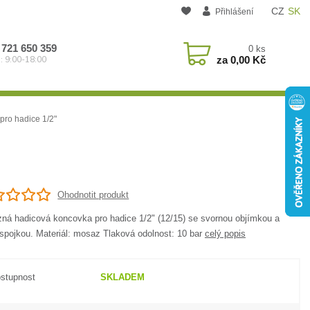
CZ
SK
Přihlášení
 721 650 359
0
ks
za
0,00 Kč
: 9:00-18:00
ro hadice 1/2"
Ohodnotit produkt
ná hadicová koncovka pro hadice 1/2" (12/15) se svornou objímkou a
ospojkou. Materiál: mosaz Tlaková odolnost: 10 bar
celý popis
stupnost
SKLADEM