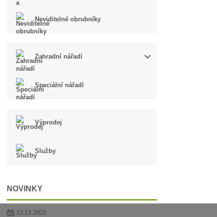
Neviditelné obrubníky
Zahradní nářadí
Speciální nářadí
Výprodej
Služby
NOVINKY
12.12.2025