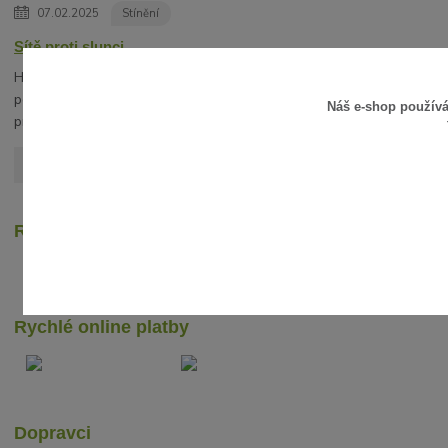
07.02.2025
Stínění
Sítě proti slunci
Hledáte vhodnou alternativu slunečníku? V
posledních letech získávají na oblibě stínící sítě
Náš e-shop použív
proti slunci.
číst celé
Zobrazit všechny články
Recenze zákazníků
Rychlé online platby
Dopravci