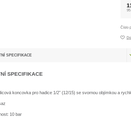
1
95
Číslo 
Do
NÍ SPECIFIKACE
NÍ SPECIFIKACE
cová koncovka pro hadice 1/2" (12/15) se svornou objímkou a rychl
saz
nost: 10 bar