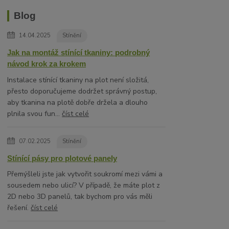
Blog
14.04.2025
Stínění
Jak na montáž stínící tkaniny: podrobný
návod krok za krokem
Instalace stínící tkaniny na plot není složitá,
přesto doporučujeme dodržet správný postup,
aby tkanina na plotě dobře držela a dlouho
plnila svou fun...
číst celé
07.02.2025
Stínění
Stínící pásy pro plotové panely
Přemýšleli jste jak vytvořit soukromí mezi vámi a
sousedem nebo ulicí? V případě, že máte plot z
2D nebo 3D panelů, tak bychom pro vás měli
řešení.
číst celé