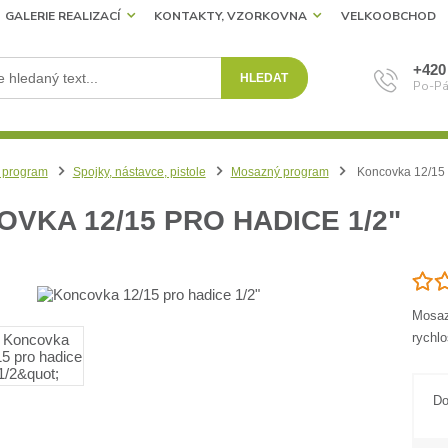
GALERIE REALIZACÍ
KONTAKTY, VZORKOVNA
VELKOOBCHOD
+420
HLEDAT
Po-Pá
 program
Spojky, nástavce, pistole
Mosazný program
Koncovka 12/15 p
VKA 12/15 PRO HADICE 1/2"
Mosaz
rychl
Do