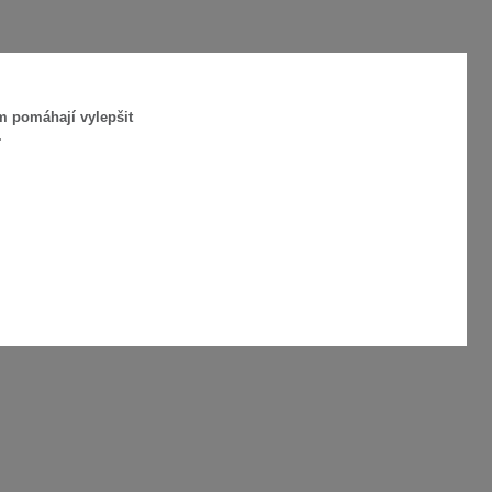
m pomáhají vylepšit
.