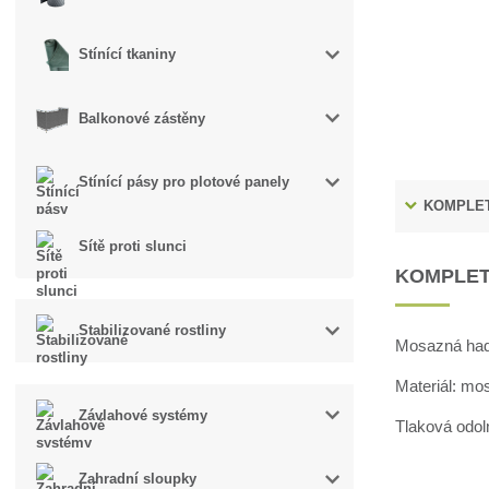
Stínící tkaniny
Balkonové zástěny
Stínící pásy pro plotové panely
KOMPLET
Sítě proti slunci
KOMPLET
Stabilizované rostliny
Mosazná hadi
Materiál: mo
Závlahové systémy
Tlaková odol
Zahradní sloupky