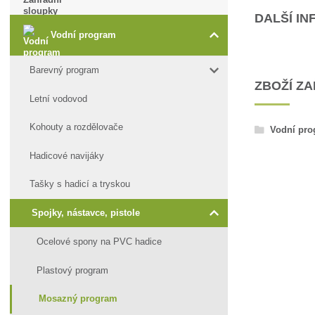
DALŠÍ I
Vodní program
Barevný program
ZBOŽÍ Z
Letní vodovod
Kohouty a rozdělovače
Vodní pr
Hadicové navijáky
Tašky s hadicí a tryskou
Spojky, nástavce, pistole
Ocelové spony na PVC hadice
Plastový program
Mosazný program