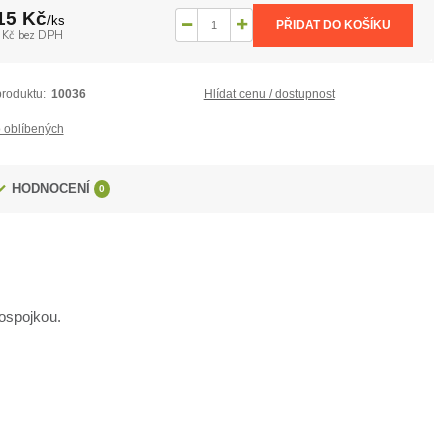
15 Kč
/
ks
PŘIDAT DO KOŠÍKU
 Kč
bez DPH
produktu:
10036
Hlídat cenu / dostupnost
 oblíbených
HODNOCENÍ
0
ospojkou.