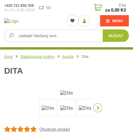
0
ks
+420 721 650 359
CZ
SK
za
0,00 Kč
Po-Pá: 9:00-18:00
MENU
HLEDAT
Úvod
Stabilizované rostliny
Aranže
Dita
DITA
Ohodnotit produkt