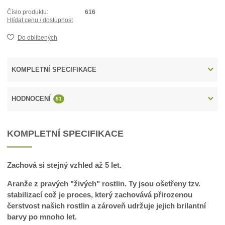
Číslo produktu:
616
Hlídat cenu / dostupnost
Do oblíbených
KOMPLETNÍ SPECIFIKACE
HODNOCENÍ
51
KOMPLETNÍ SPECIFIKACE
Zachová si stejný vzhled až 5 let.
Aranže z pravých "živých" rostlin. Ty jsou ošetřeny tzv.
stabilizací což je proces, který zachovává přirozenou
čerstvost našich rostlin a zároveň udržuje jejich brilantní
barvy po mnoho let.