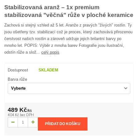
Stabilizovaná aranž – 1x premium
stabilizovaná "věčná" růže v ploché keramice
Zachová si stejný vzhled až 5 let. Aranže z pravých "živých" rostlin. Ty
jsou ošetřeny tzv. stabilizací což je proces, který zachovává přirozenou
čerstvost našich rostlin a zároveň udržuje jejich brilantní barvy po
mnoho let. POPIS: Výběr z mnoha barev Fotografie jsou ilustrační,
odstín růže a slož...
celý popis
Dostupnost
SKLADEM
Barva růže
489 Kč
/
ks
404 Kč
bez DPH
PŘIDAT DO KOŠÍKU