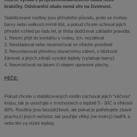
krabičky. Odstranění obalu nemá vliv na životnost.
Stabilizované rostliny jsou přírodního původu, proto se mohou
barvy nebo velikosti mírně lišit, a pokud chcete uchovat jejich
přírodní vzhled po řadu let, je třeba dodržovat základní pravidla:
1. Nesmí přijít do kontaktu s vodou, tzn. nezalévat
2. Neskladovat nebo neumisťovat ve vlhkém prostředí
3. Nevystavovat přímému slunečnímu záření, v blízkosti
žárovek a jiných zdrojů vysoké teploty (vytahuje barvy)
4. Neumísťovat na lakem či olejem upravené plochy.
PÉČE:
Pokud chcete u stabilizovaných rostlin zachovat jejich “věčnou“
krásu, tak je umisťujte v místnostech o teplotě 5 - 30C a vlhkosti
60%. Rostliny jsou bezúdržbové, ale pokud je potřebujete zbavit
prachu,či jiných nečistot, tak použijte vlhký (ne mokrý) hadřík a
nebo fén za nízké teploty.