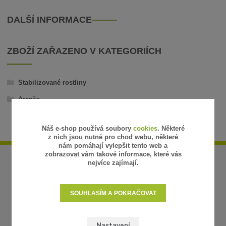
DALŠÍ INFORMACE
ZBOŽÍ ZAŘAZENO V KATEGORIÍCH
Stabilizované rostliny
Aranže
Náš e-shop používá soubory
cookies
. Některé
z nich jsou nutné pro chod webu, některé
nám pomáhají vylepšit tento web a
zobrazovat vám takové informace, které vás
nejvíce zajímají.
SOUHLASÍM A POKRAČOVAT
Nastavení