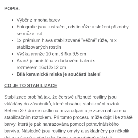
POPIS:
Výběr z mnoha barev
Fotografie jsou ilustrační, odstín růže a složení přízdoby
se může lišit
1x prémium hlava stabilizované "věčné" růže, mix
stabilizovaných rostlin
Výška aranže 10 cm, šířka 9,5 cm
Aranž je umístěna v dárkovém balení s
rozměrem 16x12x12 cm
Bílá keramická miska je součástí balení
CO JE TO STABILIZACE
Stabilizace probíhá tak, že čerstvě uříznuté rostliny jsou
vkládány do zásobníků, které obsahují stabilizační roztok.
Během 3-7 dní se rostlinná míza odpaří a je zcela nahrazena
stabilizačním roztokem. Při tomto procesu může dojít i ke ztrátě
barvy, která je pak nahrazována pomocí potravinářského
barviva. Následně jsou rostliny omyty a uskladněny po několik
dní v sušárně a před odesláním, samozřejmě náležitě