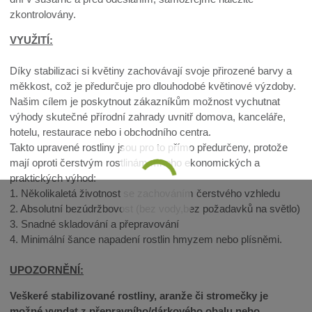
zkontrolovány.
VYUŽITÍ:
Díky stabilizaci si květiny zachovávají svoje přirozené barvy a
měkkost, což je předurčuje pro dlouhodobé květinové výzdoby.
Našim cílem je poskytnout zákazníkům možnost vychutnat
výhody skutečné přírodní zahrady uvnitř domova, kanceláře,
hotelu, restaurace nebo i obchodního centra.
Takto upravené rostliny jsou pro to přímo předurčeny, protože
mají oproti čerstvým rostlinám mnoho ekonomických a
praktických výhod:
1. Několikaletá životnost se zachováním čerstvého vzhledu
2. Absolutní bezúdržbovost (bez vody,bez požadavků na světlo)
3. Snadné skladování a přepravování
4. Minimální šance napadení rostlin hmyzem nebo plísněmi.
UPOZORNĚNÍ:
Veškeré stabilizované rostliny, aranže či stromečky je
možné vyndat z přepravního/dárkového obalu nebo