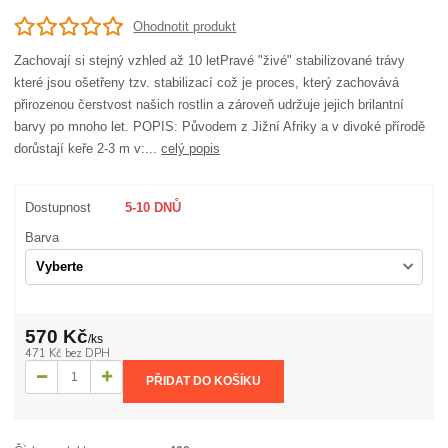
Ohodnotit produkt
Zachovají si stejný vzhled až 10 letPravé "živé" stabilizované trávy
které jsou ošetřeny tzv. stabilizací což je proces, který zachovává
přirozenou čerstvost našich rostlin a zároveň udržuje jejich brilantní
barvy po mnoho let. POPIS: Původem z Jižní Afriky a v divoké přírodě
dorůstají keře 2-3 m v:...
celý popis
Dostupnost
5-10 DNŮ
Barva
570 Kč
/
ks
471 Kč
bez DPH
PŘIDAT DO KOŠÍKU