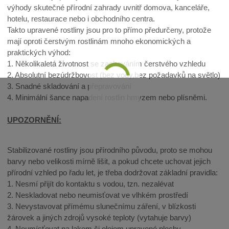
výhody skutečné přírodní zahrady uvnitř domova, kanceláře,
hotelu, restaurace nebo i obchodního centra.
Takto upravené rostliny jsou pro to přímo předurčeny, protože
mají oproti čerstvým rostlinám mnoho ekonomických a
praktických výhod:
1. Několikaletá životnost se zachováním čerstvého vzhledu
2. Absolutní bezúdržbovost (bez vody,bez požadavků na světlo)
3. Snadné skladování a přepravování
4. Minimální šance napadení rostlin hmyzem nebo plísněmi.
UPOZORNĚNÍ:
Stabilizované rostliny jsou přírodního původu, proto se mohou
barvy nebo velikosti mírně lišit, a pokud chcete uchovat jejich
přírodní vzhled po řadu let, je třeba dodržovat základní pravidla:
1. Nesmí přijít do kontaktu s vodou, tzn. nezalévat
2. Neskladovat nebo neumisťovat ve vlhkém prostředí
3. Nevystavovat přímému slunečnímu záření, v blízkosti
žárovek a jiných zdrojů vysoké teploty (vytahuje barvy)
4. Neumísťovat na lakem či olejem upravené plochy.