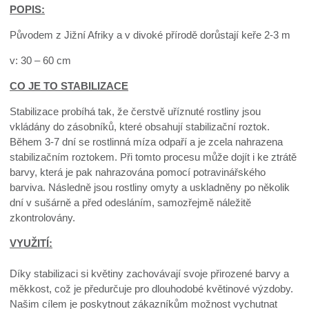
POPIS:
Původem z Jižní Afriky a v divoké přírodě dorůstají keře 2-3 m
v: 30 – 60 cm
CO JE TO STABILIZACE
Stabilizace probíhá tak, že čerstvě uříznuté rostliny jsou
vkládány do zásobníků, které obsahují stabilizační roztok.
Během 3-7 dní se rostlinná míza odpaří a je zcela nahrazena
stabilizačním roztokem. Při tomto procesu může dojít i ke ztrátě
barvy, která je pak nahrazována pomocí potravinářského
barviva. Následně jsou rostliny omyty a uskladněny po několik
dní v sušárně a před odesláním, samozřejmě náležitě
zkontrolovány.
VYUŽITÍ:
Díky stabilizaci si květiny zachovávají svoje přirozené barvy a
měkkost, což je předurčuje pro dlouhodobé květinové výzdoby.
Našim cílem je poskytnout zákazníkům možnost vychutnat