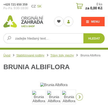
0
ks
+420 721 650 359
CZ
SK
za
0,00 Kč
Po-Pá: 9:00-18:00
MENU
HLEDAT
Úvod
Stabilizované rostliny
Trávy, listy, mechy
Brunia Albiflora
BRUNIA ALBIFLORA