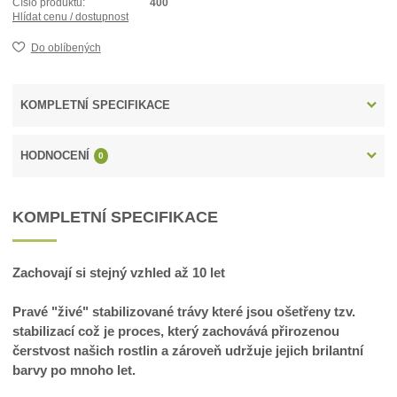
Číslo produktu:
400
Hlídat cenu / dostupnost
Do oblíbených
KOMPLETNÍ SPECIFIKACE
HODNOCENÍ
0
KOMPLETNÍ SPECIFIKACE
Zachovají si stejný vzhled až 10 let
Pravé "živé" stabilizované trávy které jsou ošetřeny tzv.
stabilizací což je proces, který zachovává přirozenou
čerstvost našich rostlin a zároveň udržuje jejich brilantní
barvy po mnoho let.